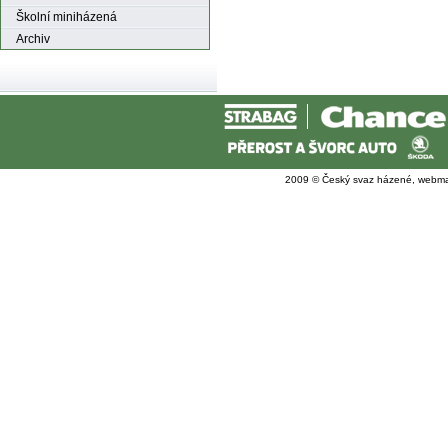
Školní miniházená
Archiv
2009 © Český svaz házené, webma