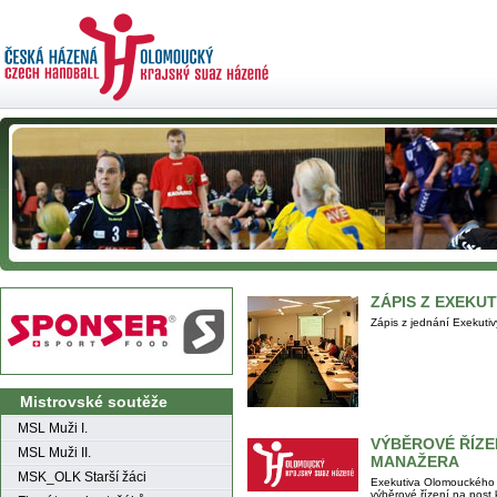
ZÁPIS Z EXEKUT
Zápis z jednání Exekut
Mistrovské soutěže
MSL Muži I.
VÝBĚROVÉ ŘÍZE
MSL Muži II.
MANAŽERA
MSK_OLK Starší žáci
Exekutiva Olomouckého 
výběrové řízení na post 