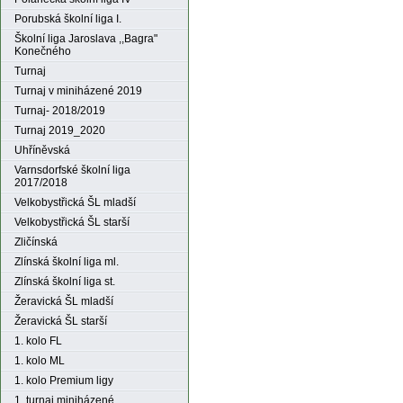
Porubská školní liga I.
Školní liga Jaroslava ,,Bagra"
Konečného
Turnaj
Turnaj v miniházené 2019
Turnaj- 2018/2019
Turnaj 2019_2020
Uhříněvská
Varnsdorfské školní liga
2017/2018
Velkobystřická ŠL mladší
Velkobystřická ŠL starší
Zličínská
Zlínská školní liga ml.
Zlínská školní liga st.
Žeravická ŠL mladší
Žeravická ŠL starší
1. kolo FL
1. kolo ML
1. kolo Premium ligy
1. turnaj miniházené