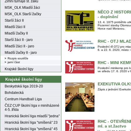
Zimní turnaje st. žáků
MSK_OLK Mladší žáci
NĚCO Z HISTOR
MSK_OLK Starší žačky
- doplnění
Starší žáci II
13. 4. 1975 proběhlo utk
Pozemní stavby Olomouc 
Mladší žáci II
Horce nad Moravou.
Mladší žačky II
Starší žáci II - jaro
RHC - OTJ MLAD
Mladší žáci II - jaro
Poslední tři OTJ pro mla
6. a 22. 6. 2020, místo
Mladší žačky II - jaro
Rozpis soutěže
RHC - MINI KEM
jarní část
Poslední minikemp pro k
Krajské školní ligy
ve středu 17. 6. 2020 v
Krajské školní ligy
EXEKUTIVA OLK
Beskydská liga 2019-20
Zápis z jednání Exekut
Bohdalecká
Centrum Handball Liga
ČEZ CUP školní liga v miniházené
4-5..třída
Hranická školní liga mladší "jedna"
RHC - OTEVŘEN
Hranická školní liga "smíšená" 23
ml. a st.žactvo
Hranická školní liga "smíšená" 45