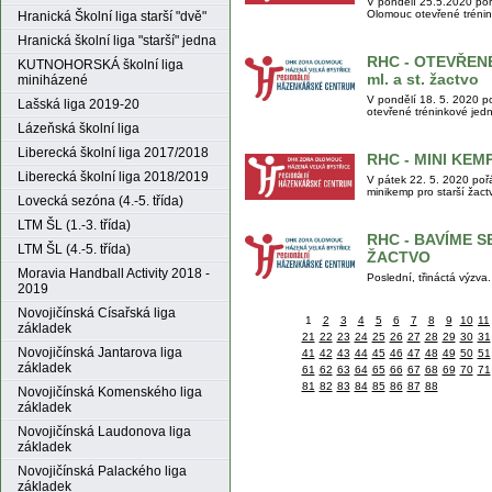
V pondělí 25.5.2020 po
Olomouc otevřené trénink
Hranická Školní liga starší "dvě"
Hranická školní liga "starší" jedna
RHC - OTEVŘEN
KUTNOHORSKÁ školní liga
ml. a st. žactvo
miniházené
V pondělí 18. 5. 2020 
Lašská liga 2019-20
otevřené tréninkové jedn
Lázeňská školní liga
Liberecká školní liga 2017/2018
RHC - MINI KEMP 
Liberecká školní liga 2018/2019
V pátek 22. 5. 2020 po
minikemp pro starší žact
Lovecká sezóna (4.-5. třída)
LTM ŠL (1.-3. třída)
RHC - BAVÍME SE
LTM ŠL (4.-5. třída)
ŽACTVO
Moravia Handball Activity 2018 -
Poslední, třináctá výzva.
2019
Novojičínská Císařská liga
1
2
3
4
5
6
7
8
9
10
11
základek
21
22
23
24
25
26
27
28
29
30
31
Novojičínská Jantarova liga
41
42
43
44
45
46
47
48
49
50
51
základek
61
62
63
64
65
66
67
68
69
70
71
81
82
83
84
85
86
87
88
Novojičínská Komenského liga
základek
Novojičínská Laudonova liga
základek
Novojičínská Palackého liga
základek