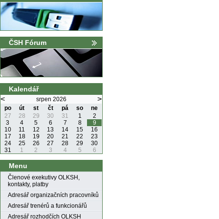
ČSH Fórum
Kalendář
<
>
srpen 2026
po
út
st
čt
pá
so
ne
27
28
29
30
31
1
2
3
4
5
6
7
8
9
10
11
12
13
14
15
16
17
18
19
20
21
22
23
24
25
26
27
28
29
30
31
1
2
3
4
5
6
Menu
Členové exekutivy OLKSH,
kontakty, platby
Adresář organizačních pracovníků
Adresář trenérů a funkcionářů
Adresář rozhodčích OLKSH