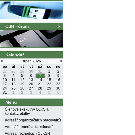
ČSH Fórum
Kalendář
<
>
srpen 2026
po
út
st
čt
pá
so
ne
27
28
29
30
31
1
2
3
4
5
6
7
8
9
10
11
12
13
14
15
16
17
18
19
20
21
22
23
24
25
26
27
28
29
30
31
1
2
3
4
5
6
Menu
Členové exekutivy OLKSH,
kontakty, platby
Adresář organizačních pracovníků
Adresář trenérů a funkcionářů
Adresář rozhodčích OLKSH