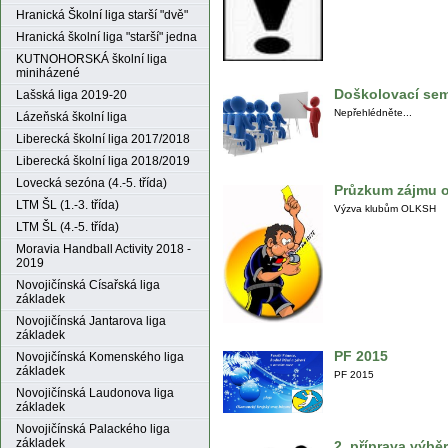
Hranická Školní liga starší "dvě"
Hranická školní liga "starší" jedna
KUTNOHORSKÁ školní liga
miniházené
Doškolovací sem
Lašská liga 2019-20
Nepřehlédněte...
Lázeňská školní liga
Liberecká školní liga 2017/2018
Liberecká školní liga 2018/2019
Lovecká sezóna (4.-5. třída)
Průzkum zájmu o
LTM ŠL (1.-3. třída)
Výzva klubům OLKSH
LTM ŠL (4.-5. třída)
Moravia Handball Activity 2018 -
2019
Novojičínská Císařská liga
základek
Novojičínská Jantarova liga
základek
PF 2015
Novojičínská Komenského liga
základek
PF 2015
Novojičínská Laudonova liga
základek
Novojičínská Palackého liga
základek
2. příprava výb