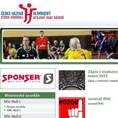
Zápis z exekutiv
leden 2015
Zápis z exekutivy krajs
Mistrovské soutěže
seminář RHC
MSL Muži I.
seminář RHC
Rozpis soutěže
SML Muži I.
MSL Muži II.