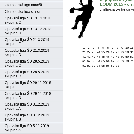
LODM 2015 - chl
Olomoucká liga mladší
2. příprava výběru Olom
Olomoucká liga starší
Opavská liga ŠD 13.12.2018
skupina C
Opavská liga ŠD 13.12.2018
skupina D
Opavská liga ŠD 21.3.2019
skupina C
1
2
3
4
5
6
7
8
9
10
11
Opavská liga ŠD 21.3.2019
21
22
23
24
25
26
27
28
29
30
31
skupina D
41
42
43
44
45
46
47
48
49
50
51
Opavská liga ŠD 28.5.2019
61
62
63
64
65
66
67
68
69
70
71
skupina C
81
82
83
84
85
86
87
88
Opavská liga ŠD 28.5.2019
skupina D
Opavská liga ŠD 29.11.2018
skupina C
Opavská liga ŠD 29.11.2018
skupina D
Opavská liga ŠD 3.12.2019
skupina A
Opavská liga ŠD 3.12.2019
skupina B
Opavská liga ŠD 5.11.2019
skupina A