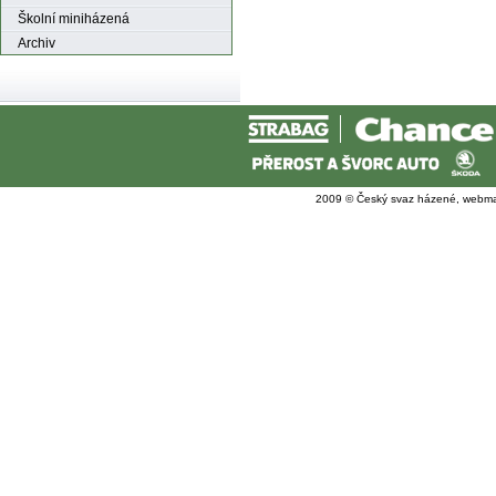
Školní miniházená
Archiv
2009 © Český svaz házené, webma