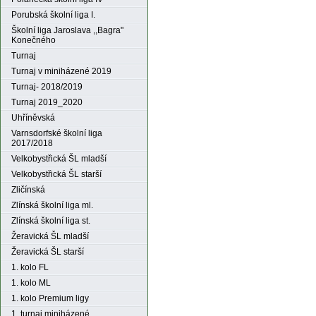
Porubská školní liga I.
Školní liga Jaroslava ,,Bagra"
Konečného
Turnaj
Turnaj v miniházené 2019
Turnaj- 2018/2019
Turnaj 2019_2020
Uhříněvská
Varnsdorfské školní liga
2017/2018
Velkobystřická ŠL mladší
Velkobystřická ŠL starší
Zličínská
Zlínská školní liga ml.
Zlínská školní liga st.
Žeravická ŠL mladší
Žeravická ŠL starší
1. kolo FL
1. kolo ML
1. kolo Premium ligy
1. turnaj miniházené