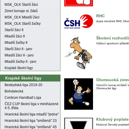
MSK_OLK Starší žáci
Zimní turnaje st. žáků
RHC
MSK_OLK Mladší žáci
dopis trenérek RHC Olo
MSK_OLK Starší žačky
Starší žáci II
Mladší žáci II
Školení rozhodčí
Mladší žačky II
Vážení sportovní přátelé
Starší žáci II - jaro
Mladší žáci II - jaro
Mladší žačky II - jaro
Krajské školní ligy
Krajské školní ligy
Olomoucká zimní
Beskydská liga 2019-20
Vánoční turnaj ml.žáků V
Olomoucké ligy
Bohdalecká
Centrum Handball Liga
ČEZ CUP školní liga v miniházené
4-5..třída
Hranická školní liga mladší "jedna"
Klubový poplate
Hranická školní liga "smíšená" 23
Klubový členský poplate
Hranická školní liga "smíšená" 45