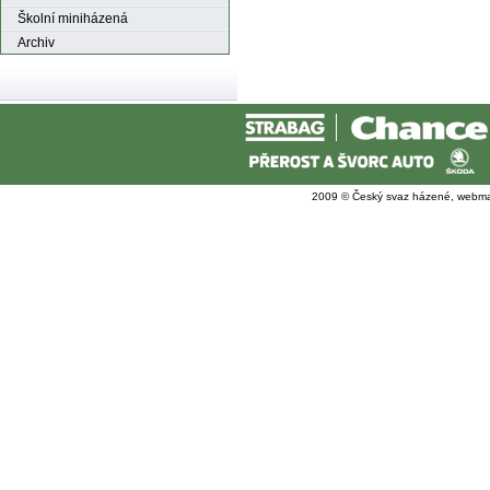
Školní miniházená
Archiv
2009 © Český svaz házené, webma