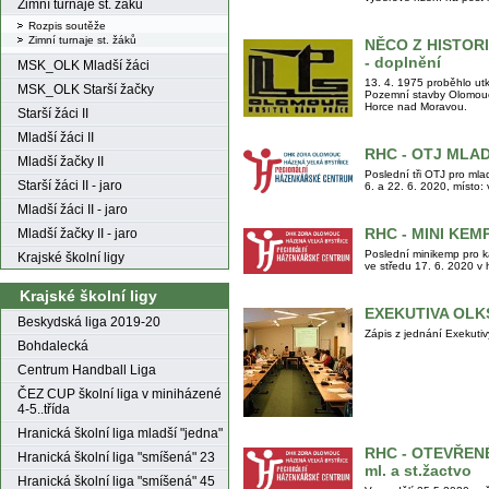
Zimní turnaje st. žáků
Rozpis soutěže
Zimní turnaje st. žáků
NĚCO Z HISTOR
- doplnění
MSK_OLK Mladší žáci
13. 4. 1975 proběhlo utk
MSK_OLK Starší žačky
Pozemní stavby Olomouc 
Horce nad Moravou.
Starší žáci II
Mladší žáci II
RHC - OTJ MLAD
Mladší žačky II
Poslední tři OTJ pro mla
Starší žáci II - jaro
6. a 22. 6. 2020, místo
Mladší žáci II - jaro
RHC - MINI KEM
Mladší žačky II - jaro
Poslední minikemp pro k
Krajské školní ligy
ve středu 17. 6. 2020 v
Krajské školní ligy
EXEKUTIVA OLK
Beskydská liga 2019-20
Zápis z jednání Exekut
Bohdalecká
Centrum Handball Liga
ČEZ CUP školní liga v miniházené
4-5..třída
Hranická školní liga mladší "jedna"
RHC - OTEVŘEN
Hranická školní liga "smíšená" 23
ml. a st.žactvo
Hranická školní liga "smíšená" 45