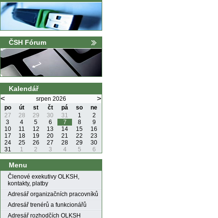
ČSH Fórum
Kalendář
<
>
srpen 2026
po
út
st
čt
pá
so
ne
27
28
29
30
31
1
2
3
4
5
6
7
8
9
10
11
12
13
14
15
16
17
18
19
20
21
22
23
24
25
26
27
28
29
30
31
1
2
3
4
5
6
Menu
Členové exekutivy OLKSH,
kontakty, platby
Adresář organizačních pracovníků
Adresář trenérů a funkcionářů
Adresář rozhodčích OLKSH