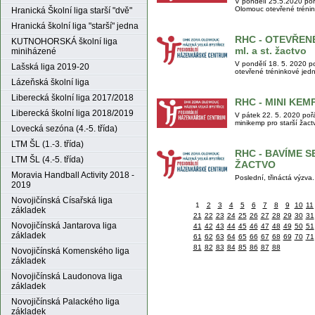
V pondělí 25.5.2020 po
Olomouc otevřené trénink
Hranická Školní liga starší "dvě"
Hranická školní liga "starší" jedna
RHC - OTEVŘEN
KUTNOHORSKÁ školní liga
ml. a st. žactvo
miniházené
V pondělí 18. 5. 2020 
Lašská liga 2019-20
otevřené tréninkové jedn
Lázeňská školní liga
Liberecká školní liga 2017/2018
RHC - MINI KEMP 
Liberecká školní liga 2018/2019
V pátek 22. 5. 2020 po
minikemp pro starší žact
Lovecká sezóna (4.-5. třída)
LTM ŠL (1.-3. třída)
RHC - BAVÍME SE
LTM ŠL (4.-5. třída)
ŽACTVO
Moravia Handball Activity 2018 -
Poslední, třináctá výzva.
2019
Novojičínská Císařská liga
1
2
3
4
5
6
7
8
9
10
11
základek
21
22
23
24
25
26
27
28
29
30
31
Novojičínská Jantarova liga
41
42
43
44
45
46
47
48
49
50
51
základek
61
62
63
64
65
66
67
68
69
70
71
81
82
83
84
85
86
87
88
Novojičínská Komenského liga
základek
Novojičínská Laudonova liga
základek
Novojičínská Palackého liga
základek