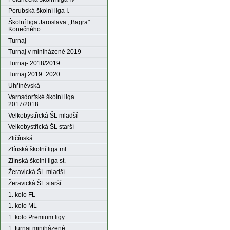
Porubská školní liga I.
Školní liga Jaroslava ,,Bagra"
Konečného
Turnaj
Turnaj v miniházené 2019
Turnaj- 2018/2019
Turnaj 2019_2020
Uhříněvská
Varnsdorfské školní liga
2017/2018
Velkobystřická ŠL mladší
Velkobystřická ŠL starší
Zličínská
Zlínská školní liga ml.
Zlínská školní liga st.
Žeravická ŠL mladší
Žeravická ŠL starší
1. kolo FL
1. kolo ML
1. kolo Premium ligy
1. turnaj miniházené