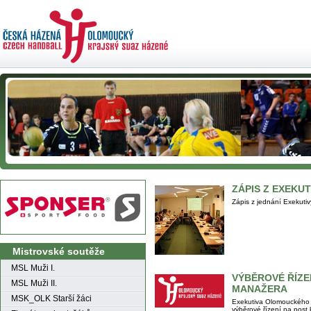
ZÁPIS Z EXEKUT
Zápis z jednání Exekut
Mistrovské soutěže
MSL Muži I.
VÝBĚROVÉ ŘÍZE
MSL Muži II.
MANAŽERA
MSK_OLK Starší žáci
Exekutiva Olomouckého 
výběrové řízení na post 