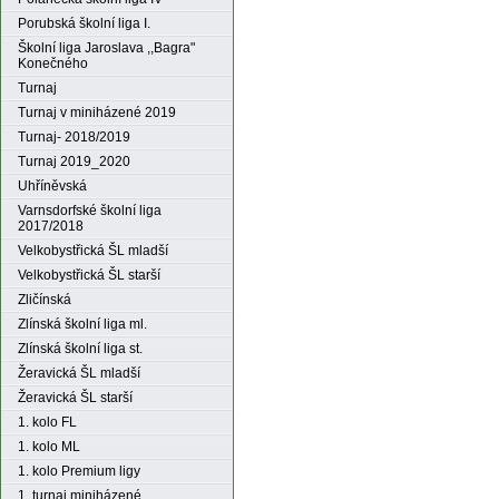
Porubská školní liga I.
Školní liga Jaroslava ,,Bagra"
Konečného
Turnaj
Turnaj v miniházené 2019
Turnaj- 2018/2019
Turnaj 2019_2020
Uhříněvská
Varnsdorfské školní liga
2017/2018
Velkobystřická ŠL mladší
Velkobystřická ŠL starší
Zličínská
Zlínská školní liga ml.
Zlínská školní liga st.
Žeravická ŠL mladší
Žeravická ŠL starší
1. kolo FL
1. kolo ML
1. kolo Premium ligy
1. turnaj miniházené