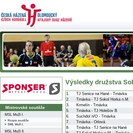
Výsledky družstva So
1.
TJ Senice na Hané - Trnávka
2.
Trnávka - TJ Sokol Horka n.M.
3.
Krmelín - Trnávka
Mistrovské soutěže
5.
Trnávka - TJ Holešov B
MSL Muži I.
6.
Suchdol n/O - Trnávka
Rozpis soutěže
7.
Trnávka - Orlová
SML Muži I.
8.
Trnávka - TJ Senice na Hané
MSL Muži II.