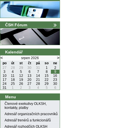
ČSH Fórum
Kalendář
<
>
srpen 2026
po
út
st
čt
pá
so
ne
27
28
29
30
31
1
2
3
4
5
6
7
8
9
10
11
12
13
14
15
16
17
18
19
20
21
22
23
24
25
26
27
28
29
30
31
1
2
3
4
5
6
Menu
Členové exekutivy OLKSH,
kontakty, platby
Adresář organizačních pracovníků
Adresář trenérů a funkcionářů
Adresář rozhodčích OLKSH