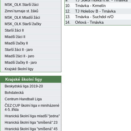
9.
TJ Sokol Horka n.M. - Trnávka
MSK_OLK Starší žáci
10.
Trnávka - Krmelín
12.
TJ Holešov B - Trnávka
Zimní turnaje st. žáků
13.
Trnávka - Suchdol n/O
MSK_OLK Mladší žáci
14.
Orlová - Trnávka
MSK_OLK Starší žačky
Starší žáci II
Mladší žáci II
Mladší žačky II
Starší žáci II - jaro
Mladší žáci II - jaro
Mladší žačky II - jaro
Krajské školní ligy
Krajské školní ligy
Beskydská liga 2019-20
Bohdalecká
Centrum Handball Liga
ČEZ CUP školní liga v miniházené
4-5..třída
Hranická školní liga mladší "jedna"
Hranická školní liga "smíšená" 23
Hranická školní liga "smíšená" 45