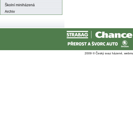
Školní miniházená
Archiv
2009 © Český svaz házené, webma