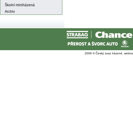
Školní miniházená
Archiv
2009 © Český svaz házené, webma