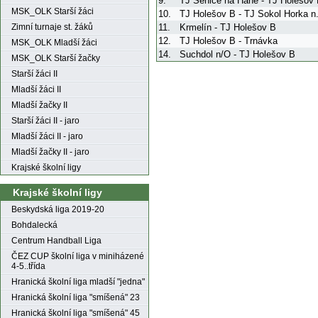
9.
TJ Senice na Hané - TJ Holešov
MSK_OLK Starší žáci
10.
TJ Holešov B - TJ Sokol Horka n
11.
Krmelín - TJ Holešov B
Zimní turnaje st. žáků
12.
TJ Holešov B - Trnávka
MSK_OLK Mladší žáci
14.
Suchdol n/O - TJ Holešov B
MSK_OLK Starší žačky
Starší žáci II
Mladší žáci II
Mladší žačky II
Starší žáci II - jaro
Mladší žáci II - jaro
Mladší žačky II - jaro
Krajské školní ligy
Krajské školní ligy
Beskydská liga 2019-20
Bohdalecká
Centrum Handball Liga
ČEZ CUP školní liga v miniházené
4-5..třída
Hranická školní liga mladší "jedna"
Hranická školní liga "smíšená" 23
Hranická školní liga "smíšená" 45