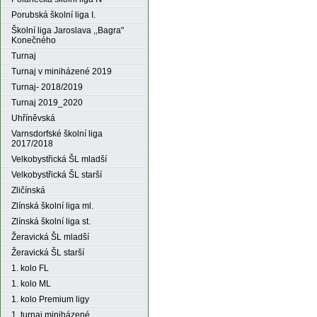
Porubská školní liga I.
Školní liga Jaroslava ,,Bagra"
Konečného
Turnaj
Turnaj v miniházené 2019
Turnaj- 2018/2019
Turnaj 2019_2020
Uhříněvská
Varnsdorfské školní liga
2017/2018
Velkobystřická ŠL mladší
Velkobystřická ŠL starší
Zličínská
Zlínská školní liga ml.
Zlínská školní liga st.
Žeravická ŠL mladší
Žeravická ŠL starší
1. kolo FL
1. kolo ML
1. kolo Premium ligy
1. turnaj miniházené