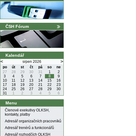
ČSH Fórum
Kalendář
<
>
srpen 2026
po
út
st
čt
pá
so
ne
27
28
29
30
31
1
2
3
4
5
6
7
8
9
10
11
12
13
14
15
16
17
18
19
20
21
22
23
24
25
26
27
28
29
30
31
1
2
3
4
5
6
Menu
Členové exekutivy OLKSH,
kontakty, platby
Adresář organizačních pracovníků
Adresář trenérů a funkcionářů
Adresář rozhodčích OLKSH