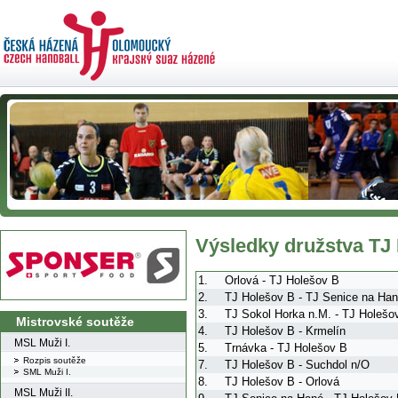
Výsledky družstva TJ
1.
Orlová - TJ Holešov B
2.
TJ Holešov B - TJ Senice na Ha
3.
TJ Sokol Horka n.M. - TJ Holešo
Mistrovské soutěže
4.
TJ Holešov B - Krmelín
MSL Muži I.
5.
Trnávka - TJ Holešov B
Rozpis soutěže
7.
TJ Holešov B - Suchdol n/O
SML Muži I.
8.
TJ Holešov B - Orlová
MSL Muži II.