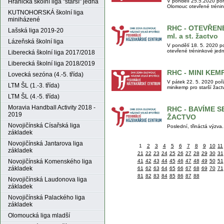
Hranická školní liga "starší" jedna
V pondělí 25.5.2020 po
Olomouc otevřené trénink
KUTNOHORSKÁ školní liga
miniházené
RHC - OTEVŘEN
Lašská liga 2019-20
ml. a st. žactvo
Lázeňská školní liga
V pondělí 18. 5. 2020 
otevřené tréninkové jedn
Liberecká školní liga 2017/2018
Liberecká školní liga 2018/2019
RHC - MINI KEMP 
Lovecká sezóna (4.-5. třída)
V pátek 22. 5. 2020 po
LTM ŠL (1.-3. třída)
minikemp pro starší žact
LTM ŠL (4.-5. třída)
Moravia Handball Activity 2018 -
RHC - BAVÍME SE
2019
ŽACTVO
Novojičínská Císařská liga
Poslední, třináctá výzva.
základek
Novojičínská Jantarova liga
1
2
3
4
5
6
7
8
9
10
11
základek
21
22
23
24
25
26
27
28
29
30
31
Novojičínská Komenského liga
41
42
43
44
45
46
47
48
49
50
51
základek
61
62
63
64
65
66
67
68
69
70
71
81
82
83
84
85
86
87
88
Novojičínská Laudonova liga
základek
Novojičínská Palackého liga
základek
Olomoucká liga mladší