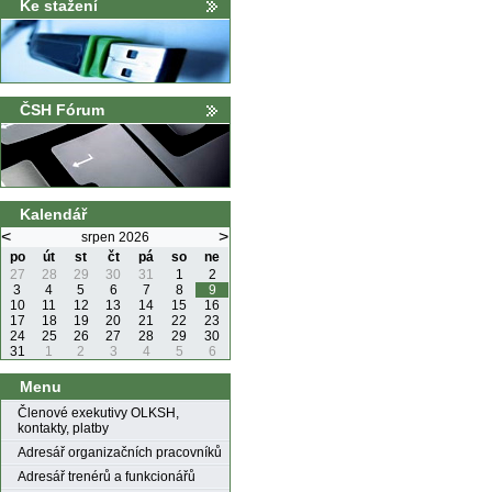
Ke stažení
ČSH Fórum
Kalendář
<
>
srpen 2026
po
út
st
čt
pá
so
ne
27
28
29
30
31
1
2
3
4
5
6
7
8
9
10
11
12
13
14
15
16
17
18
19
20
21
22
23
24
25
26
27
28
29
30
31
1
2
3
4
5
6
Menu
Členové exekutivy OLKSH,
kontakty, platby
Adresář organizačních pracovníků
Adresář trenérů a funkcionářů