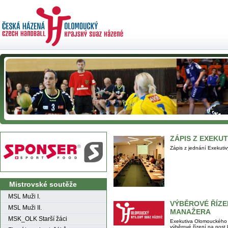
ZÁPIS Z EXEKUT
Zápis z jednání Exekut
Mistrovské soutěže
MSL Muži I.
VÝBĚROVÉ ŘÍZE
MSL Muži II.
MANAŽERA
MSK_OLK Starší žáci
Exekutiva Olomouckého 
výběrové řízení na post 