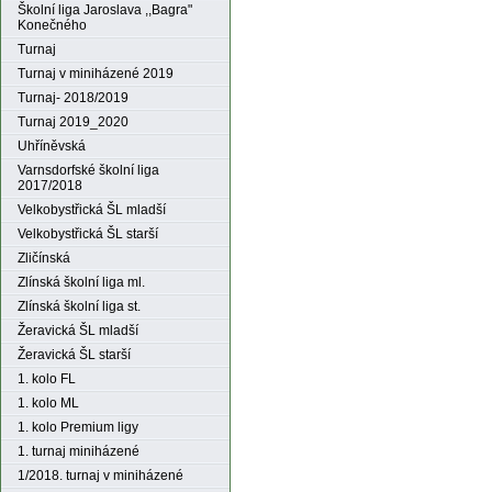
Školní liga Jaroslava ,,Bagra"
Konečného
Turnaj
Turnaj v miniházené 2019
Turnaj- 2018/2019
Turnaj 2019_2020
Uhříněvská
Varnsdorfské školní liga
2017/2018
Velkobystřická ŠL mladší
Velkobystřická ŠL starší
Zličínská
Zlínská školní liga ml.
Zlínská školní liga st.
Žeravická ŠL mladší
Žeravická ŠL starší
1. kolo FL
1. kolo ML
1. kolo Premium ligy
1. turnaj miniházené
1/2018. turnaj v miniházené