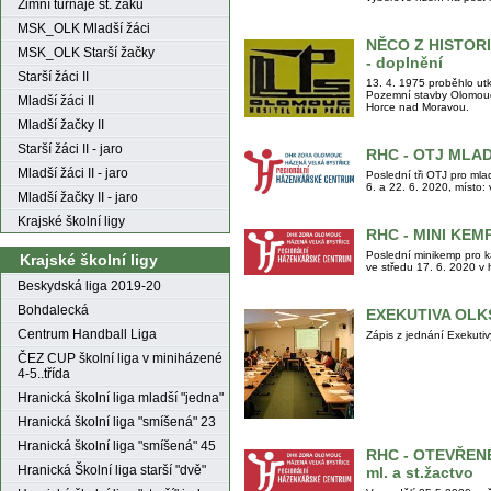
Zimní turnaje st. žáků
MSK_OLK Mladší žáci
NĚCO Z HISTOR
MSK_OLK Starší žačky
- doplnění
Starší žáci II
13. 4. 1975 proběhlo utk
Pozemní stavby Olomouc 
Mladší žáci II
Horce nad Moravou.
Mladší žačky II
Starší žáci II - jaro
RHC - OTJ MLAD
Mladší žáci II - jaro
Poslední tři OTJ pro mla
6. a 22. 6. 2020, místo
Mladší žačky II - jaro
Krajské školní ligy
RHC - MINI KEM
Poslední minikemp pro k
Krajské školní ligy
ve středu 17. 6. 2020 v
Beskydská liga 2019-20
Bohdalecká
EXEKUTIVA OLK
Centrum Handball Liga
Zápis z jednání Exekut
ČEZ CUP školní liga v miniházené
4-5..třída
Hranická školní liga mladší "jedna"
Hranická školní liga "smíšená" 23
Hranická školní liga "smíšená" 45
RHC - OTEVŘEN
Hranická Školní liga starší "dvě"
ml. a st.žactvo