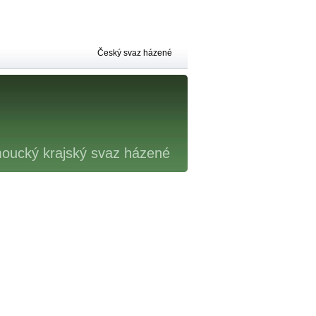
Český svaz házené
oucký krajský svaz házené