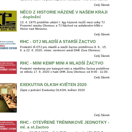
Celý článek
NĚCO Z HISTORIE HÁZENÉ V NAŠEM KRAJI
- doplnění
13. 4. 1975 proběhlo utkání I. ligy házené mužů mezi celky TJ
Pozemní stavby Olomouc a TJ Náchod na asfaltovém hřišti v
Horce nad Moravou.
Celý článek
RHC - OTJ MLADŠÍ A STARŠÍ ŽACTVO
Poslední tři OTJ pro mladší a starší žactvo proběhnou 8. 6., 15.
6. a 22. 6. 2020, místo: venkovní areál DHK Zora Olomouc.
Celý článek
RHC - MINI KEMP MINI A MLADŠÍ ŽACTVO
Poslední minikemp pro kategorii mini a mladšího žactva proběhne
ve středu 17. 6. 2020 v hale DHK Zora Olomouc od 8:00 - 11:00.
Celý článek
EXEKUTIVA OLKSH KVĚTEN 2020
Zápis z jednání Exekutivy OLKSH, květen 2020
Celý článek
RHC - OTEVŘENÉ TRÉNINKOVÉ JEDNOTKY -
ml. a st.žactvo