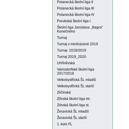
Polanecká školní liga II
Polanecká školní liga III
Polanecká školní liga IV
Porubská školní liga I.
Školní liga Jaroslava ,,Bagra"
Konečného
Turnaj
Turnaj v miniházené 2019
Turnaj- 2018/2019
Turnaj 2019_2020
Uhříněvská
Varnsdorfské školní liga
2017/2018
Velkobystřická ŠL mladší
Velkobystřická ŠL starší
Zličínská
Zlínská školní liga ml.
Zlínská školní liga st.
Žeravická ŠL mladší
Žeravická ŠL starší
1. kolo FL