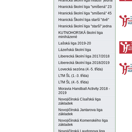
Hranická školní liga mladší "jedna"
Hranická školní liga "smíšená" 23
Hranická školní liga "smíšená" 45
Hranická Školní liga starší "dvě"
Hranická školní liga "starší" jedna
KUTNOHORSKÁ školní liga
miniházené
Lašská liga 2019-20
Lázeňská školní liga
Liberecká školní liga 2017/2018
Liberecká školní liga 2018/2019
Lovecká sezóna (4.-5. třída)
LTM ŠL (1.-3. třída)
LTM ŠL (4.-5. třída)
Moravia Handball Activity 2018 -
2019
Novojičínská Císařská liga
základek
Novojičínská Jantarova liga
základek
Novojičínská Komenského liga
základek
Novojičínská Laudonova liga