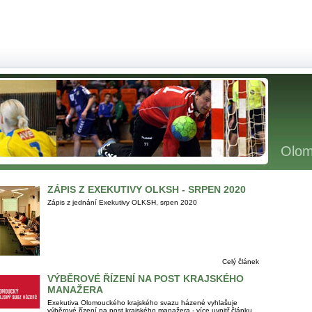
Olom
ZÁPIS Z EXEKUTIVY OLKSH - SRPEN 2020
Zápis z jednání Exekutivy OLKSH, srpen 2020
Celý článek
VÝBĚROVÉ ŘÍZENÍ NA POST KRAJSKÉHO
MANAŽERA
Exekutiva Olomouckého krajského svazu házené vyhlašuje
výběrové řízení na post krajského manažera - více uvnitř článku.