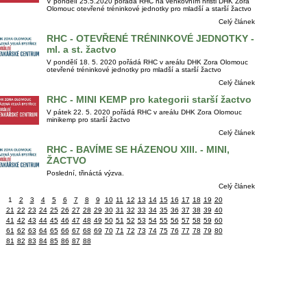
V pondělí 25.5.2020 pořádá RHC na venkovním hřišti DHK Zora
Olomouc otevřené tréninkové jednotky pro mladší a starší žactvo
Celý článek
RHC - OTEVŘENÉ TRÉNINKOVÉ JEDNOTKY -
ml. a st. žactvo
V pondělí 18. 5. 2020 pořádá RHC v areálu DHK Zora Olomouc
otevřené tréninkové jednotky pro mladší a starší žactvo
Celý článek
RHC - MINI KEMP pro kategorii starší žactvo
V pátek 22. 5. 2020 pořádá RHC v areálu DHK Zora Olomouc
minikemp pro starší žactvo
Celý článek
RHC - BAVÍME SE HÁZENOU XIII. - MINI,
ŽACTVO
Poslední, třináctá výzva.
Celý článek
1
2
3
4
5
6
7
8
9
10
11
12
13
14
15
16
17
18
19
20
21
22
23
24
25
26
27
28
29
30
31
32
33
34
35
36
37
38
39
40
41
42
43
44
45
46
47
48
49
50
51
52
53
54
55
56
57
58
59
60
61
62
63
64
65
66
67
68
69
70
71
72
73
74
75
76
77
78
79
80
81
82
83
84
85
86
87
88