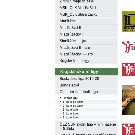
Zimní turnaje st. žáků
MSK_OLK Mladší žáci
MSK_OLK Starší žačky
Starší žáci II
Mladší žáci II
Mladší žačky II
Starší žáci II - jaro
Mladší žáci II - jaro
Mladší žačky II - jaro
Krajské školní ligy
Krajské školní ligy
Beskydská liga 2019-20
Bohdalecká
Centrum Handball Liga
Rozpis ligy
1. kolo podzim
2. kolo podzim
1. kolo jaro
2. kolo jaro
3. kolo jaro
ČEZ CUP školní liga v miniházené
4-5..třída