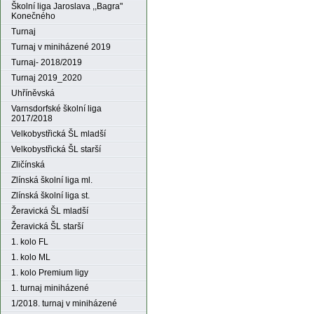
Školní liga Jaroslava ,,Bagra"
Konečného
Turnaj
Turnaj v miniházené 2019
Turnaj- 2018/2019
Turnaj 2019_2020
Uhříněvská
Varnsdorfské školní liga
2017/2018
Velkobystřická ŠL mladší
Velkobystřická ŠL starší
Zličínská
Zlínská školní liga ml.
Zlínská školní liga st.
Žeravická ŠL mladší
Žeravická ŠL starší
1. kolo FL
1. kolo ML
1. kolo Premium ligy
1. turnaj miniházené
1/2018. turnaj v miniházené