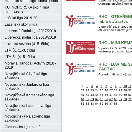
Hranická školní liga "starší" jedna
V pondělí 25.5.2020 po
Olomouc otevřené trénink
KUTNOHORSKÁ školní liga
miniházené
RHC - OTEVŘEN
Lašská liga 2019-20
ml. a st. žactvo
Lázeňská školní liga
V pondělí 18. 5. 2020 
otevřené tréninkové jedn
Liberecká školní liga 2017/2018
Liberecká školní liga 2018/2019
RHC - MINI KEMP 
Lovecká sezóna (4.-5. třída)
V pátek 22. 5. 2020 po
LTM ŠL (1.-3. třída)
minikemp pro starší žact
LTM ŠL (4.-5. třída)
Moravia Handball Activity 2018 -
RHC - BAVÍME SE
2019
ŽACTVO
Novojičínská Císařská liga
Poslední, třináctá výzva.
základek
Novojičínská Jantarova liga
1
2
3
4
5
6
7
8
9
10
11
základek
21
22
23
24
25
26
27
28
29
30
31
Novojičínská Komenského liga
41
42
43
44
45
46
47
48
49
50
51
základek
61
62
63
64
65
66
67
68
69
70
71
81
82
83
84
85
86
87
88
Novojičínská Laudonova liga
základek
Novojičínská Palackého liga
základek
Olomoucká liga mladší