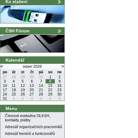
Ke stažení
ČSH Fórum
Kalendář
<
>
srpen 2026
po
út
st
čt
pá
so
ne
27
28
29
30
31
1
2
3
4
5
6
7
8
9
10
11
12
13
14
15
16
17
18
19
20
21
22
23
24
25
26
27
28
29
30
31
1
2
3
4
5
6
Menu
Členové exekutivy OLKSH,
kontakty, platby
Adresář organizačních pracovníků
Adresář trenérů a funkcionářů