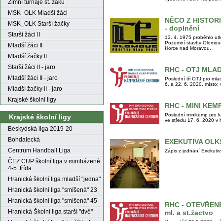
Zimní turnaje st. žáků
MSK_OLK Mladší žáci
NĚCO Z HISTOR
MSK_OLK Starší žačky
- doplnění
Starší žáci II
13. 4. 1975 proběhlo utk
Pozemní stavby Olomouc 
Mladší žáci II
Horce nad Moravou.
Mladší žačky II
Starší žáci II - jaro
RHC - OTJ MLAD
Mladší žáci II - jaro
Poslední tři OTJ pro mla
6. a 22. 6. 2020, místo
Mladší žačky II - jaro
Krajské školní ligy
RHC - MINI KEM
Poslední minikemp pro k
Krajské školní ligy
ve středu 17. 6. 2020 v
Beskydská liga 2019-20
Bohdalecká
EXEKUTIVA OLK
Centrum Handball Liga
Zápis z jednání Exekut
ČEZ CUP školní liga v miniházené
4-5..třída
Hranická školní liga mladší "jedna"
Hranická školní liga "smíšená" 23
Hranická školní liga "smíšená" 45
RHC - OTEVŘEN
Hranická Školní liga starší "dvě"
ml. a st.žactvo