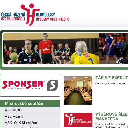
ZÁPIS Z EXEKUT
Zápis z jednání Exekut
Mistrovské soutěže
MSL Muži I.
VÝBĚROVÉ ŘÍZE
MSL Muži II.
MANAŽERA
MSK_OLK Starší žáci
Exekutiva Olomouckého 
výběrové řízení na post 